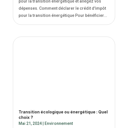
Transition énergétique
Mai 23, 2024
|
Environnement
```html Vous envisagez des travaux pour rendre
votre logement plus écoénergétique ?
Découvrez comment déclarer le crédit d'impôt
pour la transition énergétique et allégez vos
dépenses. Comment déclarer le crédit d'impôt
pour la transition énergétique Pour bénéficier...